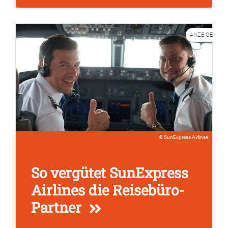
ANZEIGE
SunExpress Airlines
So vergütet SunExpress
Airlines die Reisebüro-
Partner