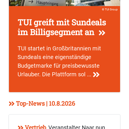
TUI Group
TUI greift mit Sundeals
im Billigsegment an
TUI startet in Großbritannien mit
Sundeals eine eigenständige
Budgetmarke für preisbewusste
Urlauber. Die Plattform sol ...
Top-News | 10.8.2026
Vertrieb
Veranstalter Naar nun