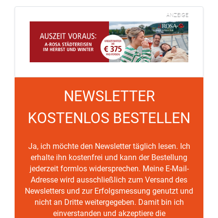
ANZEIGE
NEWSLETTER
KOSTENLOS BESTELLEN
Ja, ich möchte den Newsletter täglich lesen. Ich
erhalte ihn kostenfrei und kann der Bestellung
jederzeit formlos widersprechen. Meine E-Mail-
Adresse wird ausschließlich zum Versand des
Newsletters und zur Erfolgsmessung genutzt und
nicht an Dritte weitergegeben. Damit bin ich
einverstanden und akzeptiere die