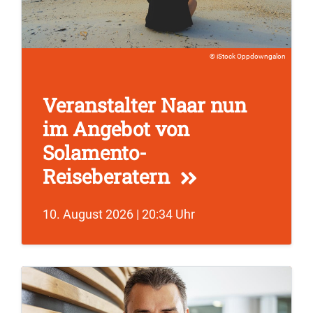
iStock Oppdowngalon
Veranstalter Naar nun
im Angebot von
Solamento-
Reiseberatern
10. August 2026 | 20:34 Uhr