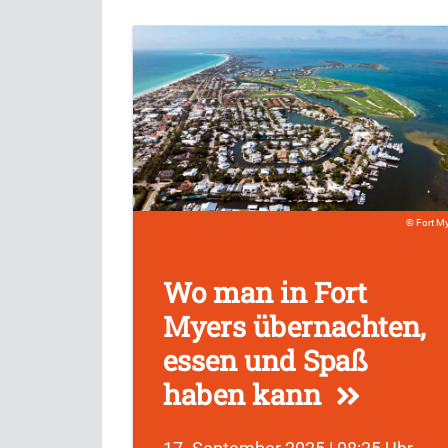
Fort M
Wo man in Fort
Myers übernachten,
essen und Spaß
haben kann