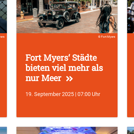
yers
Fort Myers
Fort Myers‘ Städte
bieten viel mehr als
nur Meer
19. September 2025 | 07:00 Uhr