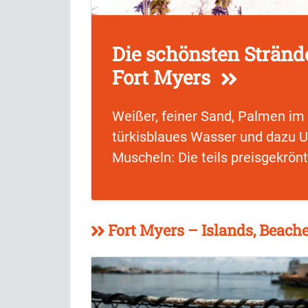
Die schönsten Stränd
Fort Myers
Weißer, feiner Sand, Palmen im 
türkisblaues Wasser und dazu
Muscheln: Die teils preisgekrönt
Fort Myers – Islands, Beac