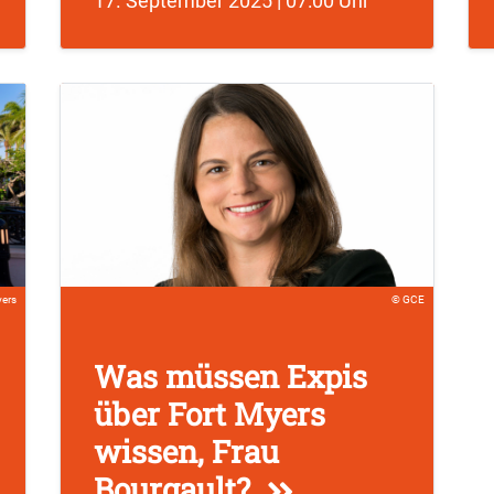
17. September 2025 | 07:00 Uhr
yers
GCE
Was müssen Expis
über Fort Myers
wissen, Frau
Bourgault?