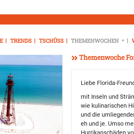
E
TRENDS
TSCHÜSS
THEMENWOCHEN
Themenwoche Fort
Liebe Florida-Freun
mit Inseln und Strä
wie kulinarischen H
und die umliegenden
eh und je. Umso meh
Hurrikanschäden vo