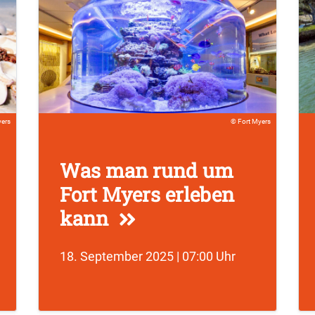
yers
Fort Myers
Was man rund um
Fort Myers erleben
kann
18. September 2025 | 07:00 Uhr