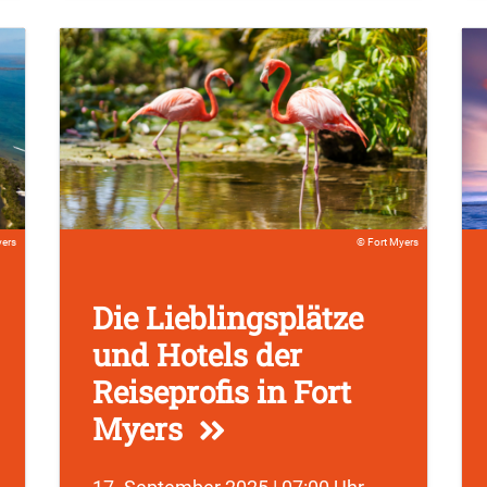
yers
Fort Myers
Die Lieblingsplätze
und Hotels der
Reiseprofis in Fort
Myers