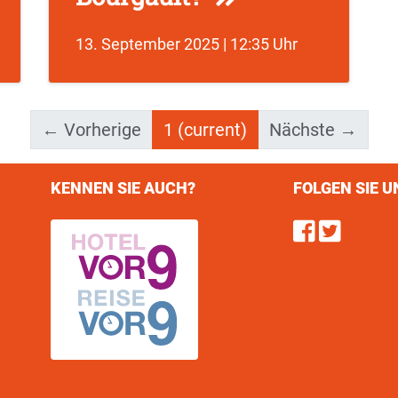
13. September 2025 | 12:35 Uhr
← Vorherige
1
(current)
Nächste →
KENNEN SIE AUCH?
FOLGEN SIE U
Find u
Follo