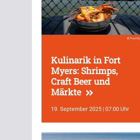
Fort M
Kulinarik in Fort
Myers: Shrimps,
Craft Beer und
Märkte
19. September 2025 | 07:00 Uhr