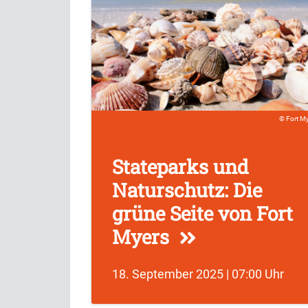
Fort M
Stateparks und
Naturschutz: Die
grüne Seite von Fort
Myers
18. September 2025 | 07:00 Uhr