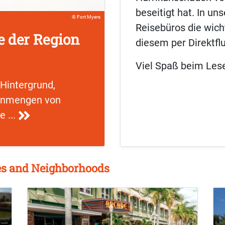
beseitigt hat. In u
Fort Myers
Reisebüros die wich
e der Region
diesem per Direktflu
Viel Spaß beim Les
Hintergrund,
 Unmengen von
e ...
hes and Neighborhoods