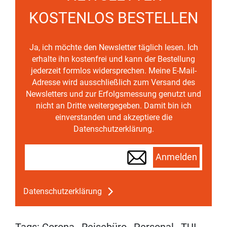
KOSTENLOS BESTELLEN
Ja, ich möchte den Newsletter täglich lesen. Ich
erhalte ihn kostenfrei und kann der Bestellung
jederzeit formlos widersprechen. Meine E-Mail-
Adresse wird ausschließlich zum Versand des
Newsletters und zur Erfolgsmessung genutzt und
nicht an Dritte weitergegeben. Damit bin ich
einverstanden und akzeptiere die
Datenschutzerklärung.
Anmelden
Datenschutzerklärung
Tags:
Corona
,
Reisebüro
,
Personal
,
TUI