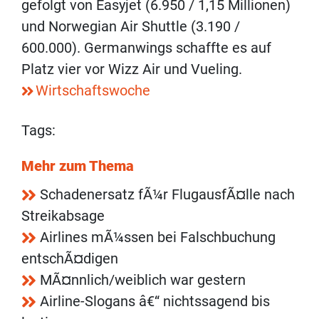
gefolgt von Easyjet (6.950 / 1,15 Millionen)
und Norwegian Air Shuttle (3.190 /
600.000). Germanwings schaffte es auf
Platz vier vor Wizz Air und Vueling.
Wirtschaftswoche
Tags:
Mehr zum Thema
Schadenersatz fÃ¼r FlugausfÃ¤lle nach
Streikabsage
Airlines mÃ¼ssen bei Falschbuchung
entschÃ¤digen
MÃ¤nnlich/weiblich war gestern
Airline-Slogans â€“ nichtssagend bis