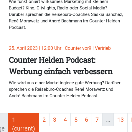
Wie funktioniert wirksames Marketing mit kleinem
Budget? Kino, Citylights, Radio oder Social Media?
Darüber sprechen die Reisebüro-Coaches Saskia Sánchez,
René Morawetz und André Bachmann im Counter Helden
Podcast.
25. April 2023 | 12:00 Uhr | Counter vor9 | Vertrieb
Counter Helden Podcast:
Werbung einfach verbessern
Wie wird aus einer Marketingidee gute Werbung? Darüber
sprechen die Reisebüro-Coaches René Morawetz und
André Bachmann im Counter Helden Podcast.
1
2
3
4
5
6
7
…
13
ge
(current)