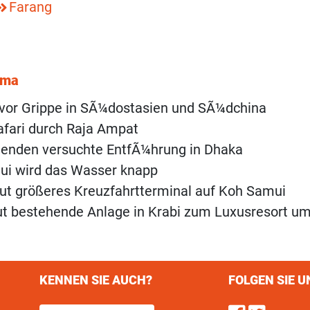
Farang
ema
vor Grippe in SÃ¼dostasien und SÃ¼dchina
fari durch Raja Ampat
eenden versuchte EntfÃ¼hrung in Dhaka
ui wird das Wasser knapp
ut größeres Kreuzfahrtterminal auf Koh Samui
ut bestehende Anlage in Krabi zum Luxusresort u
KENNEN SIE AUCH?
FOLGEN SIE U