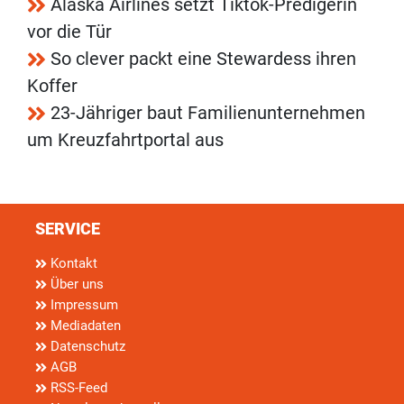
Alaska Airlines setzt Tiktok-Predigerin
vor die Tür
So clever packt eine Stewardess ihren
Koffer
23-Jähriger baut Familienunternehmen
um Kreuzfahrtportal aus
SERVICE
Kontakt
Über uns
Impressum
Mediadaten
Datenschutz
AGB
RSS-Feed