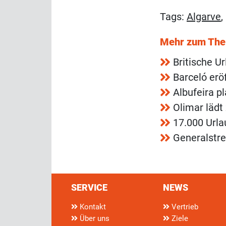
Tags:
Algarve
Mehr zum Th
Britische U
Barceló erö
Albufeira p
Olimar lädt
17.000 Urla
Generalstre
SERVICE
NEWS
Kontakt
Vertrieb
Über uns
Ziele