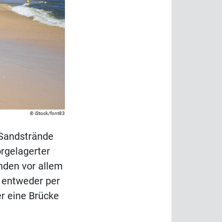
iStock/font83
 Sandstrände
rgelagerter
nden vor allem
ch entweder per
er eine Brücke