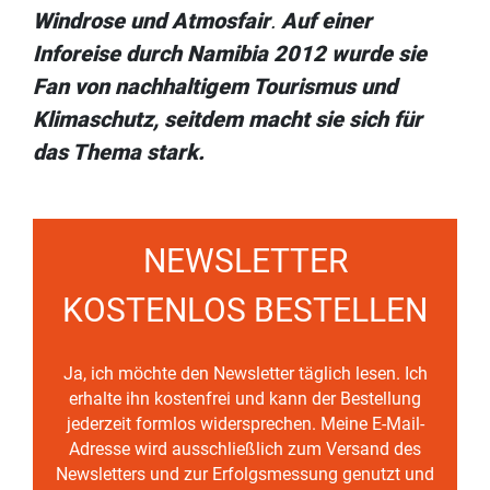
Windrose und Atmosfair
.
Auf einer
Inforeise durch Namibia 2012 wurde sie
Fan von nachhaltigem Tourismus und
Klimaschutz, seitdem macht sie sich für
das Thema stark.
NEWSLETTER
KOSTENLOS BESTELLEN
Ja, ich möchte den Newsletter täglich lesen. Ich
erhalte ihn kostenfrei und kann der Bestellung
jederzeit formlos widersprechen. Meine E-Mail-
Adresse wird ausschließlich zum Versand des
Newsletters und zur Erfolgsmessung genutzt und