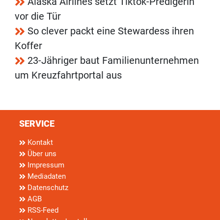
Alaska Airlines setzt Tiktok-Predigerin
vor die Tür
So clever packt eine Stewardess ihren
Koffer
23-Jähriger baut Familienunternehmen
um Kreuzfahrtportal aus
SERVICE
Kontakt
Über uns
Impressum
Mediadaten
Datenschutz
AGB
RSS-Feed