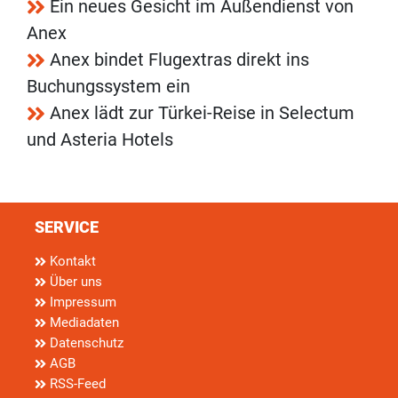
Ein neues Gesicht im Außendienst von
Anex
Anex bindet Flugextras direkt ins
Buchungssystem ein
Anex lädt zur Türkei-Reise in Selectum
und Asteria Hotels
SERVICE
Kontakt
Über uns
Impressum
Mediadaten
Datenschutz
AGB
RSS-Feed