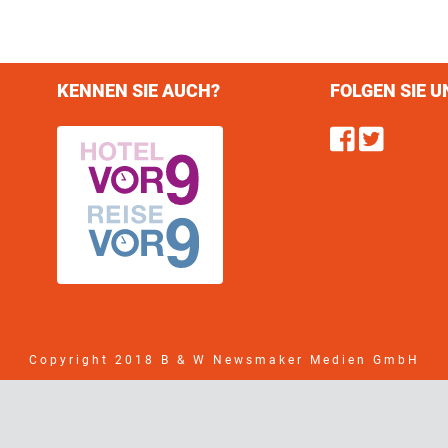
KENNEN SIE AUCH?
FOLGEN SIE U
Find u
Follo
Copyright 2018 B & W Newsmaker Medien GmbH