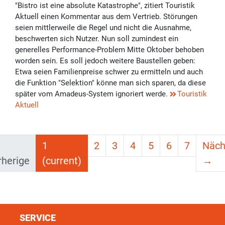
"Bistro ist eine absolute Katastrophe", zitiert Touristik
Aktuell einen Kommentar aus dem Vertrieb. Störungen
seien mittlerweile die Regel und nicht die Ausnahme,
beschwerten sich Nutzer. Nun soll zumindest ein
generelles Performance-Problem Mitte Oktober behoben
worden sein. Es soll jedoch weitere Baustellen geben:
Etwa seien Familienpreise schwer zu ermitteln und auch
die Funktion "Selektion" könne man sich sparen, da diese
später vom Amadeus-System ignoriert werde.
Touristik
Aktuell
1
2
3
4
5
6
7
Näch
rherige
(current)
→
SERVICE