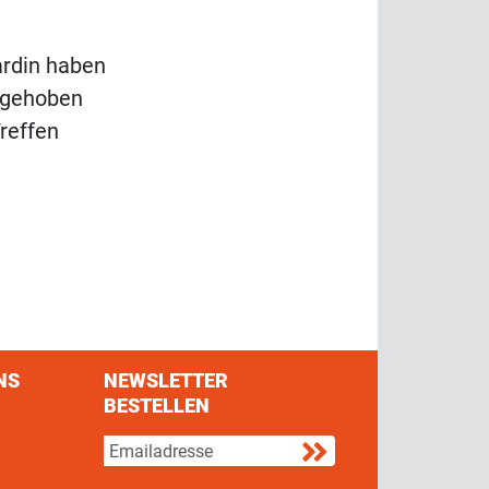
ardin haben
ngehoben
reffen
NS
NEWSLETTER
BESTELLEN
s on Facebook
w us on Twitter