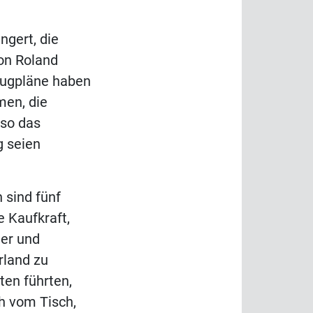
ngert, die
on Roland
lugpläne haben
men, die
 so das
 seien
 sind fünf
 Kaufkraft,
ner und
rland zu
en führten,
ch vom Tisch,