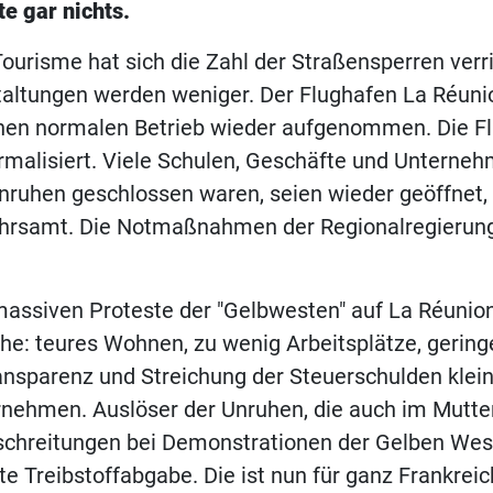
e gar nichts.
ourisme hat sich die Zahl der Straßensperren verri
taltungen werden weniger. Der Flughafen La Réuni
inen normalen Betrieb wieder aufgenommen. Die F
rmalisiert. Viele Schulen, Geschäfte und Unterneh
nruhen geschlossen waren, seien wieder geöffnet,
rsamt. Die Notmaßnahmen der Regionalregierung
massiven Proteste der "Gelbwesten" auf La Réunion
e: teures Wohnen, zu wenig Arbeitsplätze, geringe
nsparenz und Streichung der Steuerschulden klei
rnehmen. Auslöser der Unruhen, die auch im Mutte
chreitungen bei Demonstrationen der Gelben West
te Treibstoffabgabe. Die ist nun für ganz Frankrei