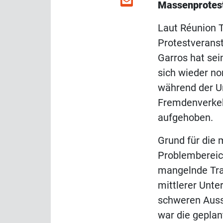
Massenprotest
Laut Réunion T
Protestverans
Garros hat se
sich wieder no
während der U
Fremdenverkeh
aufgehoben.
Grund für die 
Problembereich
mangelnde Tra
mittlerer Unte
schweren Auss
war die geplan