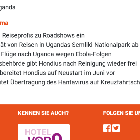
ganda
ema
 Reiseprofis zu Roadshows ein
t von Reisen in Ugandas Semliki-Nationalpark ab
 Flüge nach Uganda wegen Ebola-Folgen
behörde gibt Hondius nach Reinigung wieder frei
ereitet Hondius auf Neustart im Juni vor
t Übertragung des Hantavirus auf Kreuzfahrtschi
KENNEN SIE AUCH?
FOLGEN SIE U
Find u
Follo