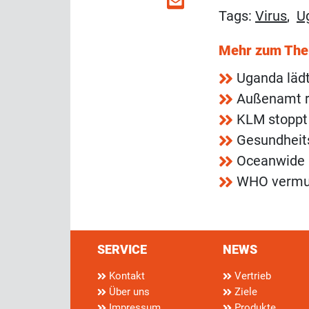
Tags:
Virus
,
U
Mehr zum Th
Uganda lädt
Außenamt rä
KLM stoppt
Gesundheits
Oceanwide b
WHO vermute
SERVICE
NEWS
Kontakt
Vertrieb
Über uns
Ziele
Impressum
Produkte