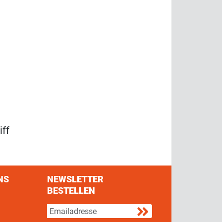
ff
NS
NEWSLETTER
BESTELLEN
s on Facebook
w us on Twitter