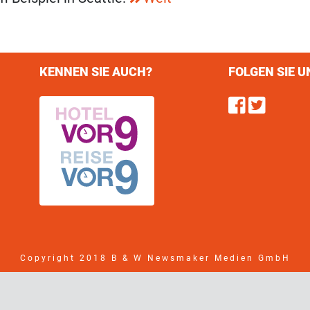
KENNEN SIE AUCH?
FOLGEN SIE U
Find u
Follo
Copyright 2018 B & W Newsmaker Medien GmbH