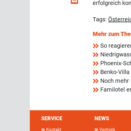
erfolgreich ko
Tags:
Österrei
Mehr zum Th
So reagiere
Niedrigwass
Phoenix-Sch
Benko-Villa
Noch mehr 
Familotel e
SERVICE
NEWS
Kontakt
Vertrieb