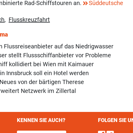
mbinierte Rad-Schiffstouren an.
Süddeutsche
ch
,
Flusskreuzfahrt
ema
n Flussreiseanbieter auf das Niedrigwasser
er stellt Flussschiffanbieter vor Probleme
iff kollidiert bei Wien mit Kaimauer
 in Innsbruck soll ein Hotel werden
Neues von der bärtigen Therese
rweitert Netzwerk im Zillertal
KENNEN SIE AUCH?
FOLGEN SIE U