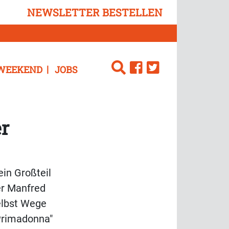
NEWSLETTER BESTELLEN
WEEKEND
JOBS
er
ein Großteil
er Manfred
selbst Wege
"Primadonna"