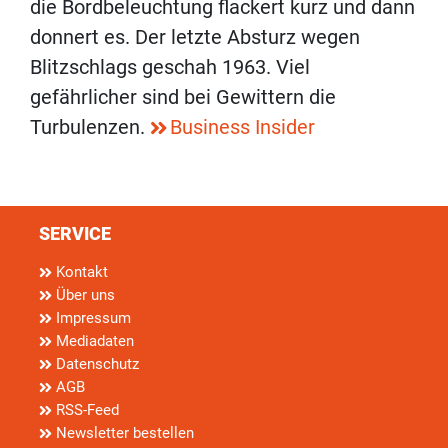
die Bordbeleuchtung flackert kurz und dann
donnert es. Der letzte Absturz wegen
Blitzschlags geschah 1963. Viel
gefährlicher sind bei Gewittern die
Turbulenzen.
Business Insider
SERVICE
Kontakt
Über uns
Impressum
Mediadaten
Datenschutz
AGB
RSS-Feed
Newsletter bestellen