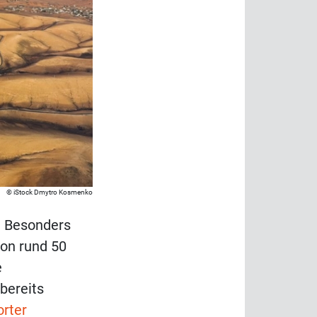
iStock Dmytro Kosmenko
n. Besonders
von rund 50
e
bereits
orter