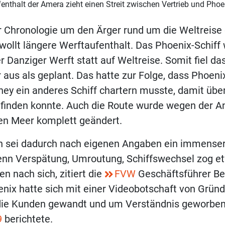
enthalt der Amera zieht einen Streit zwischen Vertrieb und Phoe
 Chronologie um den Ärger rund um die Weltreise
wollt längere Werftaufenthalt. Das Phoenix-Schiff 
r Danziger Werft statt auf Weltreise. Somit fiel da
aus als geplant. Das hatte zur Folge, dass Phoeni
ney ein anderes Schiff chartern musste, damit übe
tfinden konnte. Auch die Route wurde wegen der An
en Meer komplett geändert.
n sei dadurch nach eigenen Angaben ein immense
enn Verspätung, Umroutung, Schiffswechsel zog e
en nach sich, zitiert die
FVW
Geschäftsführer B
nix hatte sich mit einer Videobotschaft von Grün
die Kunden gewandt und um Verständnis geworben
9
berichtete.