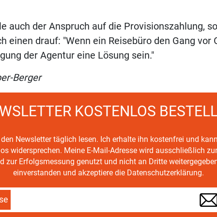
le auch der Anspruch auf die Provisionszahlung, 
ch einen drauf: "Wenn ein Reisebüro den Gang vor Ge
gung der Agentur eine Lösung sein."
ber-Berger
WSLETTER KOSTENLOS BESTEL
den Newsletter täglich lesen. Ich erhalte ihn kostenfrei und kan
mlos widersprechen. Meine E-Mail-Adresse wird ausschließlich z
d zur Erfolgsmessung genutzt und nicht an Dritte weitergegeben
einverstanden und akzeptiere die Datenschutzerklärung.
se