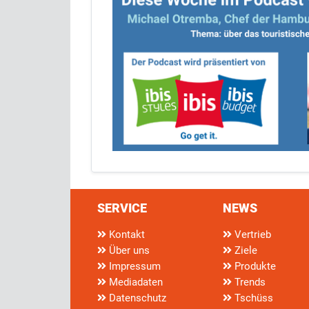
SERVICE
NEWS
Kontakt
Vertrieb
Über uns
Ziele
Impressum
Produkte
Mediadaten
Trends
Datenschutz
Tschüss