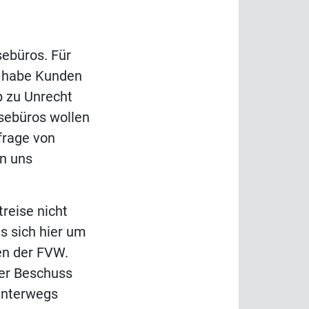
sebüros. Für
x habe Kunden
b zu Unrecht
isebüros wollen
frage von
an uns
treise nicht
es sich hier um
en der FVW.
ter Beschuss
unterwegs