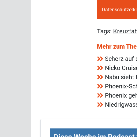
Datenschutzerk
Tags:
Kreuzfah
Mehr zum Th
Scherz auf 
Nicko Crui
Nabu sieht 
Phoenix-Sch
Phoenix geh
Niedrigwass