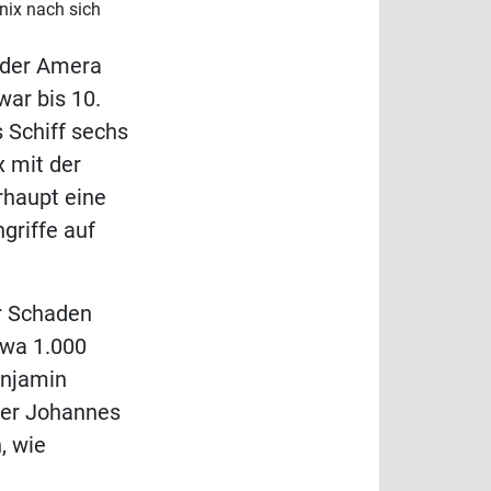
nix nach sich
 der Amera
war bis 10.
s Schiff sechs
x mit der
rhaupt eine
griffe auf
r Schaden
twa 1.000
enjamin
der Johannes
, wie