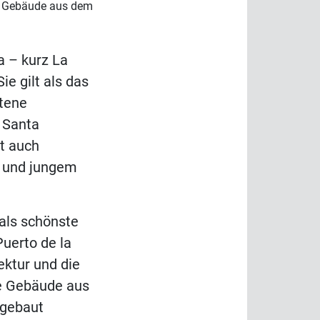
le Gebäude aus dem
a – kurz La
ie gilt als das
ltene
r Santa
dt auch
e und jungem
 als schönste
Puerto de la
ektur und die
ie Gebäude aus
fgebaut