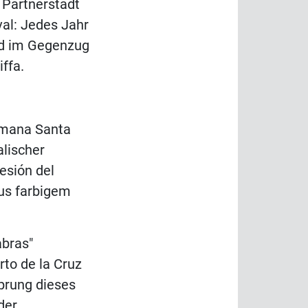
 Partnerstadt
val: Jedes Jahr
nd im Gegenzug
ffa.
Semana Santa
lischer
cesión del
aus farbigem
abras"
to de la Cruz
sprung dieses
der