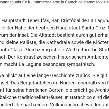
iehungspunkt für Kulturinteressierte: In Garachico stammen vie
e Hauptstadt Teneriffas, San Cristóbal de La Lagun
t in der Nähe der heutigen Hauptstadt Santa Cruz. S
rum der Insel. Die Altstadt besticht durch gut erha
d kleine Paläste, die Kathedrale sowie die Klöste
anta Clara. Gleichzeitig ist die Weltkulturerbe-Sta
tadt. Der Kontrast zwischen historischem Ambient
n macht La Laguna besonders sympathisch.
a blickt auf eine lange Geschichte zurück. Sie gilt
Insel. Das Bergstädtchen im Norden, oberhalb von 
nt für seine herrlichen Gärten, die prächtige Archit
balkone traditioneller Häuser. In Garachico sind d
undert, die nach einem Vulkanausbruch wieder au