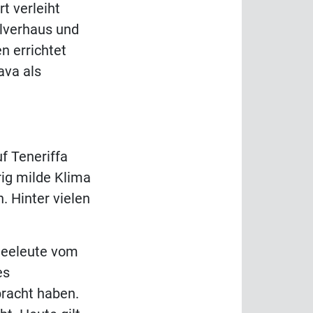
t verleiht
lverhaus und
n errichtet
ava als
f Teneriffa
ig milde Klima
. Hinter vielen
Seeleute vom
es
bracht haben.