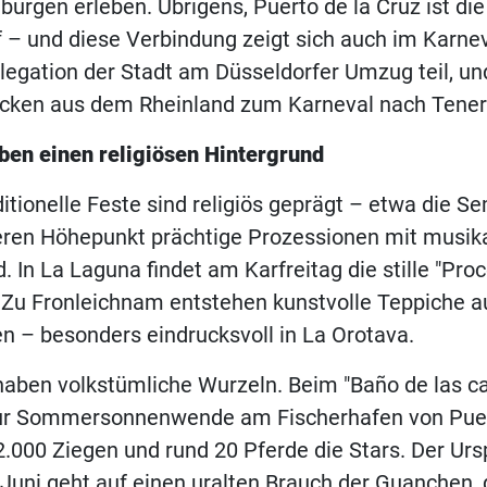
urgen erleben. Übrigens, Puerto de la Cruz ist die
 – und diese Verbindung zeigt sich auch im Karne
legation der Stadt am Düsseldorfer Umzug teil, u
ecken aus dem Rheinland zum Karneval nach Teneri
ben einen religiösen Hintergrund
ditionelle Feste sind religiös geprägt – etwa die 
eren Höhepunkt prächtige Prozessionen mit musika
. In La Laguna findet am Karfreitag die stille "Pro
t. Zu Fronleichnam entstehen kunstvolle Teppiche 
n – besonders eindrucksvoll in La Orotava.
haben volkstümliche Wurzeln. Beim "Baño de las c
ur Sommersonnenwende am Fischerhafen von Puer
2.000 Ziegen und rund 20 Pferde die Stars. Der Ur
Juni geht auf einen uralten Brauch der Guanchen, 