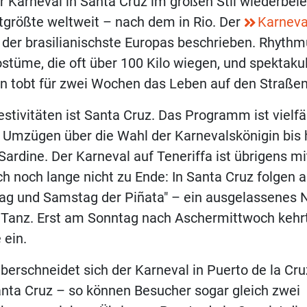
 Karneval in Santa Cruz im großen Stil wiederbeleb
itgrößte weltweit – nach dem in Rio. Der
Karneva
s der brasilianischste Europas beschrieben. Rhythmu
stüme, die oft über 100 Kilo wiegen, und spektaku
n tobt für zwei Wochen das Leben auf den Straßen
stivitäten ist Santa Cruz. Das Programm ist vielfäl
 Umzügen über die Wahl der Karnevalskönigin bis
Sardine. Der Karneval auf Teneriffa ist übrigens m
 noch lange nicht zu Ende: In Santa Cruz folgen 
tag und Samstag der Piñata" – ein ausgelassenes 
 Tanz. Erst am Sonntag nach Aschermittwoch kehrt
 ein.
überschneidet sich der Karneval in Puerto de la Cruz
nta Cruz – so können Besucher sogar gleich zwei