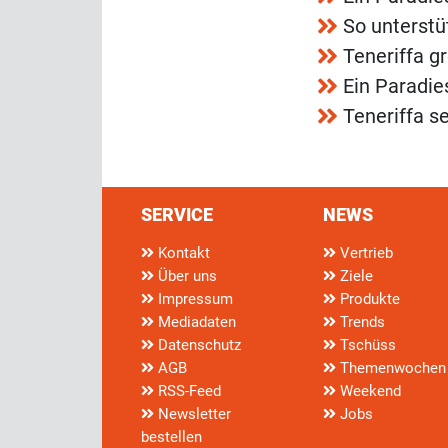
So unterstü
Teneriffa g
Ein Paradie
Teneriffa se
SERVICE
NEWS
Kontakt
Vertrieb
Über uns
Ziele
Impressum
Produkte
Mediadaten
Trends
Datenschutz
Tschüss
AGB
Themenwochen
RSS-Feed
Weekend
Newsletter
Jobs
bestellen