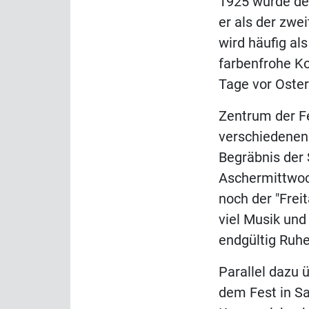
1925 wurde der
er als der zwe
wird häufig al
farbenfrohe Ko
Tage vor Oster
Zentrum der Fe
verschiedenen
Begräbnis der 
Aschermittwoch
noch der "Frei
viel Musik und
endgültig Ruhe
Parallel dazu 
dem Fest in Sa