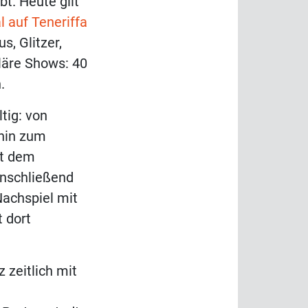
t. Heute gilt
l auf Teneriffa
s, Glitzer,
läre Shows: 40
.
tig: von
 hin zum
it dem
anschließend
Nachspiel mit
 dort
 zeitlich mit