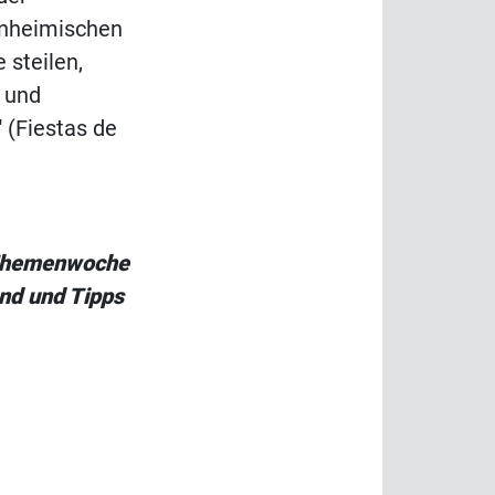
inheimischen
 steilen,
m und
 (Fiestas de
r Themenwoche
nd und Tipps