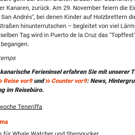
er Kanaren, zurück. Am 29. November feiern die E
 San Andrés", bei denen Kinder auf Holzbrettern die
Straßen hinunterrutschen – begleitet von viel Lär
selben Tag wird in Puerto de la Cruz das "Topffest"
) begangen.
utemps
 kanarische Ferieninsel erfahren Sie mit unsere
Reise vor9
und
Counter vor9
: News, Hintergru
ng im Reisebüro.
oche Teneriffa
ema
s für Whale Watcher und Sterngucker