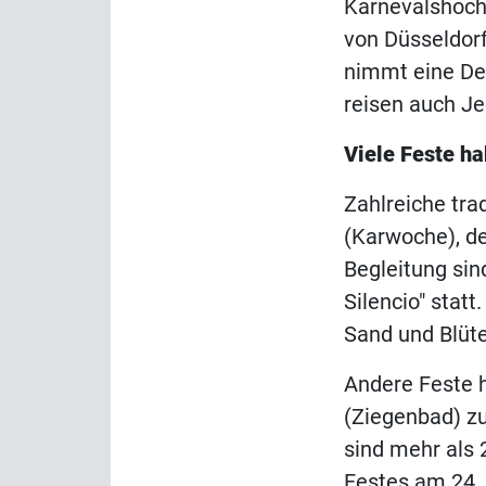
Karnevalshochb
von Düsseldorf
nimmt eine De
reisen auch J
Viele Feste ha
Zahlreiche tra
(Karwoche), d
Begleitung sind
Silencio" stat
Sand und Blüte
Andere Feste 
(Ziegenbad) z
sind mehr als 
Festes am 24. 