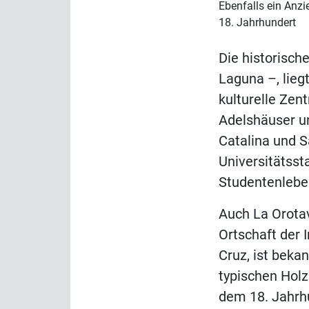
Ebenfalls ein Anz
18. Jahrhundert
Die historisch
Laguna –, lieg
kulturelle Zent
Adelshäuser un
Catalina und S
Universitätss
Studentenlebe
Auch La Orotav
Ortschaft der 
Cruz, ist bekan
typischen Holz
dem 18. Jahrh