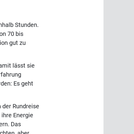
nhalb Stunden.
on 70 bis
ion gut zu
amit lässt sie
Erfahrung
rden: Es geht
n der Rundreise
 ihre Energie
ern. Das
chten, aber