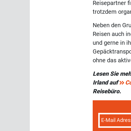
Reisepartner f
trotzdem orga
Neben den Grup
Reisen auch in
und gerne in 
Gepäcktranspo
ohne das aktiv
Lesen Sie meh
Irland auf
Co
Reisebüro.
E-Mail Adres