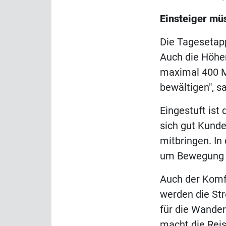
Einsteiger mü
Die Tagesetap
Auch die Höhen
maximal 400 M
bewältigen", s
Eingestuft ist 
sich gut Kunde
mitbringen. In
um Bewegung in
Auch der Komfo
werden die Str
für die Wande
macht die Reis