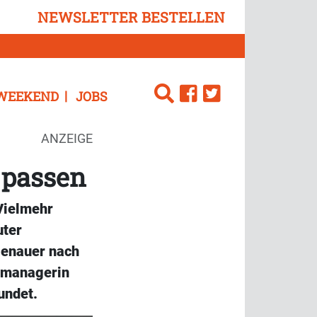
NEWSLETTER BESTELLEN
WEEKEND
JOBS
ANZEIGE
 passen
 Vielmehr
uter
genauer nach
tmanagerin
undet.