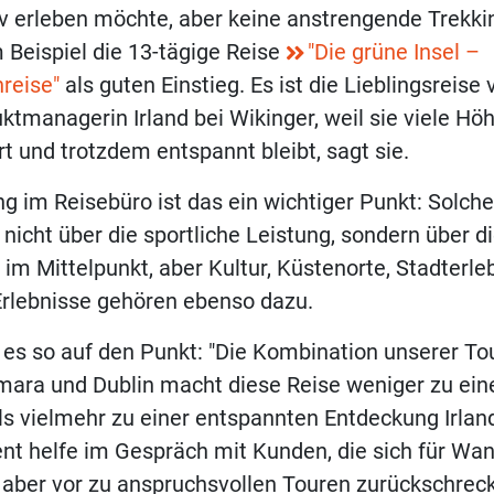
iv erleben möchte, aber keine anstrengende Trekki
Beispiel die 13-tägige Reise
"Die grüne Insel –
reise"
als guten Einstieg. Es ist die Lieblingsreise
ktmanagerin Irland bei Wikinger, weil sie viele Hö
rt und trotzdem entspannt bleibt, sagt sie.
ng im Reisebüro ist das ein wichtiger Punkt: Solch
 nicht über die sportliche Leistung, sondern über d
im Mittelpunkt, aber Kultur, Küstenorte, Stadterle
lebnisse gehören ebenso dazu.
 es so auf den Punkt: "Die Kombination unserer Tou
ara und Dublin macht diese Reise weniger zu ein
s vielmehr zu einer entspannten Entdeckung Irlan
nt helfe im Gespräch mit Kunden, die sich für Wa
, aber vor zu anspruchsvollen Touren zurückschrec