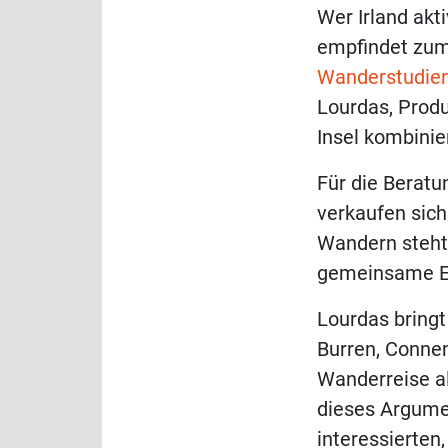
Wer Irland akt
empfindet zum 
Wanderstudien
Lourdas, Produ
Insel kombinie
Für die Beratu
verkaufen sich
Wandern steht 
gemeinsame Er
Lourdas bringt
Burren, Connem
Wanderreise al
dieses Argume
interessierten