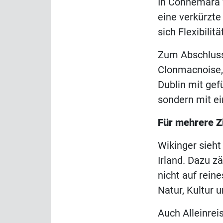
In Connemara f
eine verkürzte
sich Flexibili
Zum Abschluss 
Clonmacnoise, 
Dublin mit gef
sondern mit ei
Für mehrere Z
Wikinger sieht
Irland. Dazu z
nicht auf rein
Natur, Kultur 
Auch Alleinrei