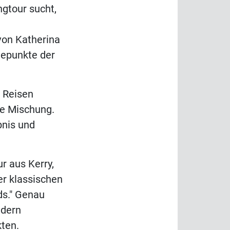
ngtour sucht,
 von Katherina
hepunkte der
e Reisen
ie Mischung.
bnis und
r aus Kerry,
er klassischen
ds." Genau
ndern
kten.