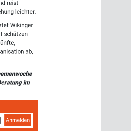
d reist
ung leichter.
etet Wikinger
rt schätzen
ünfte,
nisation ab,
 Themenwoche
Beratung im
Anmelden