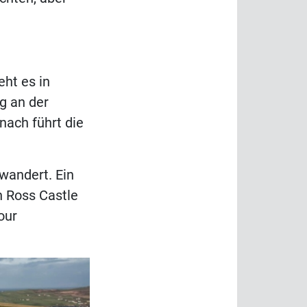
eht es in
g an der
nach führt die
wandert. Ein
n Ross Castle
our