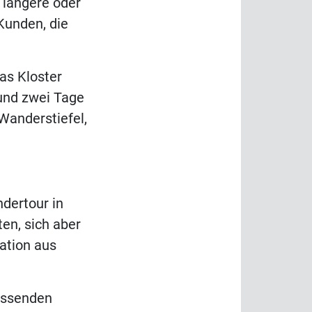
 längere oder
Kunden, die
as Kloster
 und zwei Tage
Wanderstiefel,
dertour in
ten, sich aber
nation aus
passenden