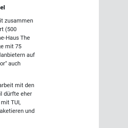
el
 mit zusammen
rt (500
rne-Haus The
e mit 75
lanbietern auf
or" auch
rbeit mit den
l dürfte eher
mit TUI,
paketieren und