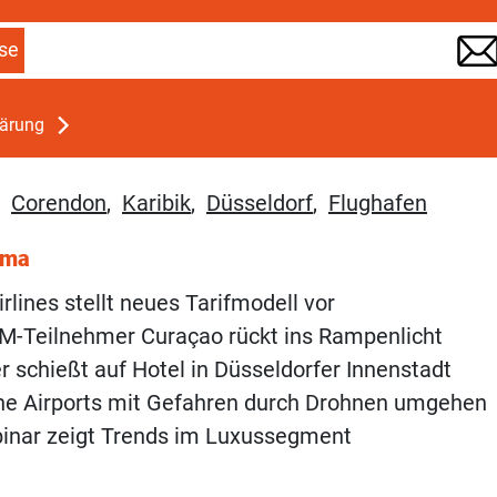
se
lärung
,
Corendon
,
Karibik
,
Düsseldorf
,
Flughafen
ema
rlines stellt neues Tarifmodell vor
M-Teilnehmer Curaçao rückt ins Rampenlicht
 schießt auf Hotel in Düsseldorfer Innenstadt
he Airports mit Gefahren durch Drohnen umgehen
binar zeigt Trends im Luxussegment