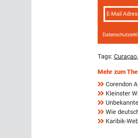
E-Mail Adres
Datenschutzerk
Tags:
Curaçao
Mehr zum Th
Corendon Ai
Kleinster W
Unbekannter
Wie deutsc
Karibik-We