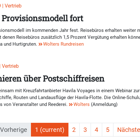
| Vertrieb
 Provisionsmodell fort
sionsmodell im kommenden Jahr fest. Reisebüros erhalten weiter m
denen Reisebüros zusätzlich 1,5 Prozent Vergütung erhalten können
la und Hurtigruten.
Wolters Rundreisen
 Vertrieb
ieren über Postschiffreisen
insam mit Kreuzfahrtanbieter Havila Voyages in einem Webinar zur
chiffe, Routen und Landausflüge der Havila-Flotte. Die Online-Schul
es von Veranstalter und Reederei.
Wolters
(Anmeldung)
Vorherige
1
(current)
2
3
4
5
Nächst