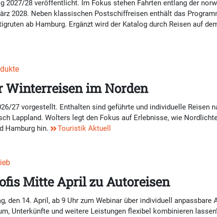
og 2027/28 veröffentlicht. Im Fokus stehen Fahrten entlang der no
ärz 2028. Neben klassischen Postschiffreisen enthält das Programm
tigruten ab Hamburg. Ergänzt wird der Katalog durch Reisen auf de
odukte
ür Winterreisen im Norden
026/27 vorgestellt. Enthalten sind geführte und individuelle Reisen
isch Lappland. Wolters legt den Fokus auf Erlebnisse, wie Nordlichte
und Hamburg hin.
Touristik Aktuell
rieb
fis Mitte April zu Autoreisen
, den 14. April, ab 9 Uhr zum Webinar über individuell anpassbare A
aum, Unterkünfte und weitere Leistungen flexibel kombinieren lassen