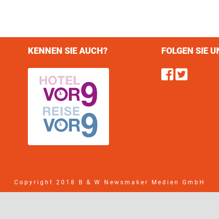
KENNEN SIE AUCH?
FOLGEN SIE U
Find u
Follo
Copyright 2018 B & W Newsmaker Medien GmbH