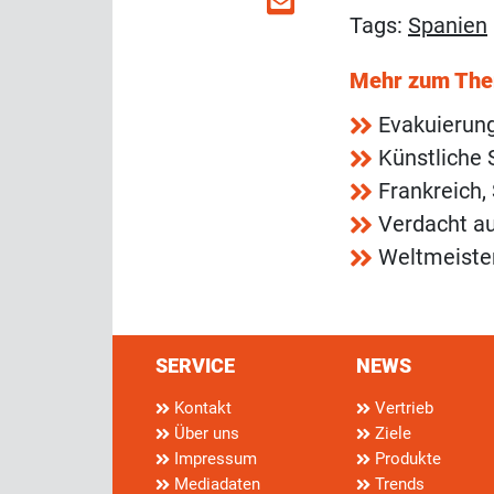
Tags:
Spanien
Mehr zum Th
Evakuierun
Künstliche 
Frankreich,
Verdacht au
Weltmeiste
SERVICE
NEWS
Kontakt
Vertrieb
Über uns
Ziele
Impressum
Produkte
Mediadaten
Trends