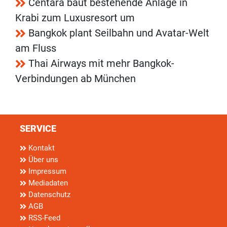
Centara baut bestehende Anlage in
Krabi zum Luxusresort um
Bangkok plant Seilbahn und Avatar-Welt
am Fluss
Thai Airways mit mehr Bangkok-
Verbindungen ab München
SERVICE
Kontakt
Über uns
Impressum
Mediadaten
Datenschutz
AGB
RSS-Feed