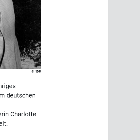
NDR
hriges
 im deutschen
rin Charlotte
lt.