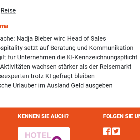
,
Reise
ema
Sache: Nadja Bieber wird Head of Sales
spitality setzt auf Beratung und Kommunikation
ilt für Unternehmen die KI-Kennzeichnungspflicht
Aktivitäten wachsen stärker als der Reisemarkt
experten trotz KI gefragt bleiben
sche Urlauber im Ausland Geld ausgeben
KENNEN SIE AUCH?
FOLGEN SIE U
Find u
Follo