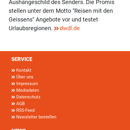
Aushängeschild des Senders. Die Promis
stellen unter dem Motto "Reisen mit den
Geissens" Angebote vor und testet
Urlaubsregionen.
dwdl.de
SERVICE
Kontakt
Über uns
Impressum
Mediadaten
Datenschutz
AGB
RSS-Feed
Newsletter bestellen