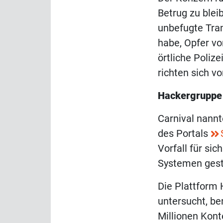
Betrug zu blei
unbefugte Tran
habe, Opfer vo
örtliche Poliz
richten sich v
Hackergruppe 
Carnival nannt
des Portals
Vorfall für sic
Systemen gesto
Die Plattform
untersucht, be
Millionen Kont