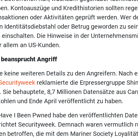
ben. Kontoauszüge und Kredithistorien sollten reg
saktionen oder Aktivitäten geprüft werden. Wer d
n Identitätsdiebstahl oder Betrug geworden zu sein,
ei einschalten. Die Hinweise in der Unternehmensmi
or allem an US-Kunden.
beansprucht Angriff
e keine weiteren Details zu den Angreifern. Nach 
Securityweek
reklamierte die Erpressergruppe Shi
h. Sie behauptete, 8,7 Millionen Datensätze aus Car
hlen und Ende April veröffentlicht zu haben.
 Have I Been Pwned habe den veröffentlichten Dat
richtet Securityweek. Demnach waren vermutlich r
en betroffen, die mit dem Mariner Society Loyali