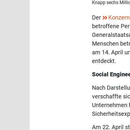
Knapp sechs Milli
Der
Konzern
betroffene Pe
Generalstaats
Menschen betro
am 14. April u
entdeckt.
Social Enginee
Nach Darstellu
verschaffte si
Unternehmen ha
Sicherheitsexp
Am 22. April s