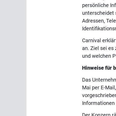
persönliche In
unterscheidet 
Adressen, Tel
Identifikatio
Carnival erklä
an. Ziel sei e
und welchen P
Hinweise für 
Das Unternehm
Mai per E-Mail
vorgeschrieben
Informationen 
Der Konzern r