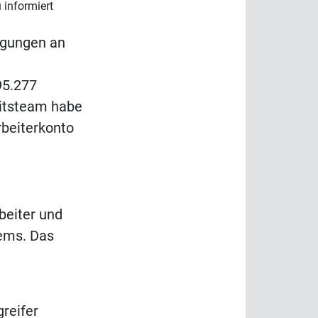
 informiert
igungen an
95.277
eitsteam habe
rbeiterkonto
beiter und
tems. Das
greifer