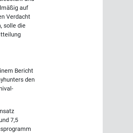
elmäßig auf
en Verdacht
 solle die
tteilung
einem Bericht
nyhunters den
nival-
ensatz
und 7,5
tätsprogramm