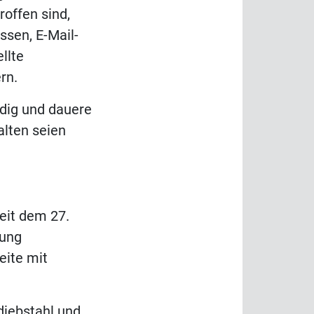
roffen sind,
sen, E-Mail-
llte
rn.
ndig und dauere
alten seien
eit dem 27.
gung
eite mit
diebstahl und