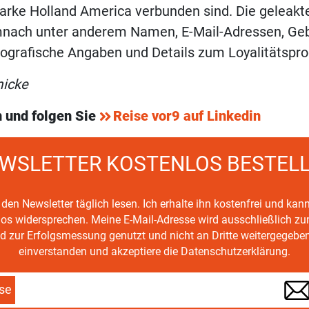
arke Holland America verbunden sind. Die geleakt
mnach unter anderem Namen, E-Mail-Adressen, Geb
eografische Angaben und Details zum Loyalitätsp
micke
 und folgen Sie
Reise vor9 auf Linkedin
WSLETTER KOSTENLOS BESTEL
den Newsletter täglich lesen. Ich erhalte ihn kostenfrei und kan
mlos widersprechen. Meine E-Mail-Adresse wird ausschließlich z
d zur Erfolgsmessung genutzt und nicht an Dritte weitergegeben
einverstanden und akzeptiere die Datenschutzerklärung.
se