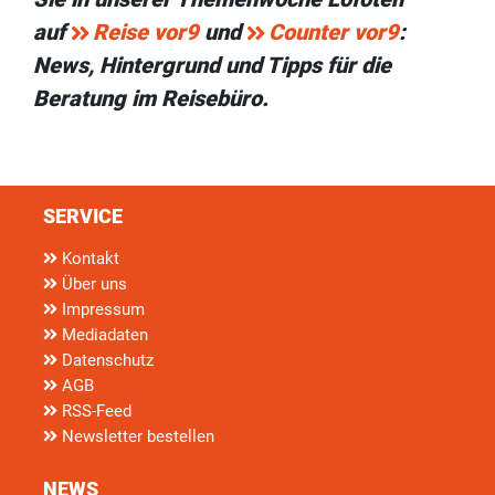
auf
Reise vor9
und
Counter vor9
:
News, Hintergrund und Tipps für die
Beratung im Reisebüro.
SERVICE
Kontakt
Über uns
Impressum
Mediadaten
Datenschutz
AGB
RSS-Feed
Newsletter bestellen
NEWS