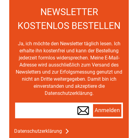
NEWSLETTER
KOSTENLOS BESTELLEN
Ja, ich möchte den Newsletter täglich lesen. Ich
erhalte ihn kostenfrei und kann der Bestellung
jederzeit formlos widersprechen. Meine E-Mail-
Adresse wird ausschließlich zum Versand des
Newsletters und zur Erfolgsmessung genutzt und
nicht an Dritte weitergegeben. Damit bin ich
einverstanden und akzeptiere die
Datenschutzerklärung.
Anmelden
Datenschutzerklärung