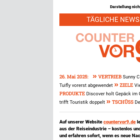
Darstellung nicht
TÄGLICHE NEWS 
»
26. Mai 2025:
VERTRIEB
Sunny C
»
ZIELE
Tuifly vorerst abgewendet
Vi
PRODUKTE
Discover holt Gepäck im
»
TSCHÜSS
trifft Touristik doppelt
De
Auf unserer Website
countervor9.de
l
aus der Reiseindustrie – kostenlos u
und erfahren sofort, wenn es neue Nac