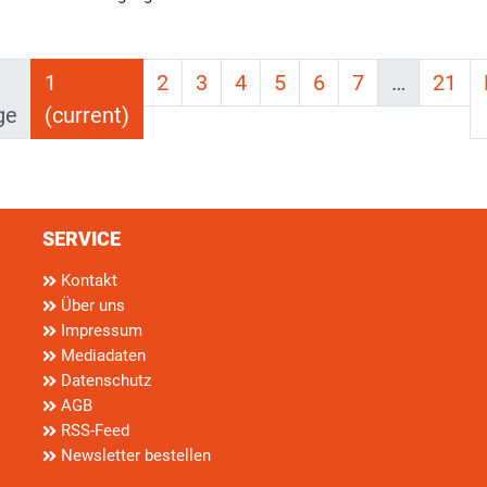
1
2
3
4
5
6
7
…
21
ge
(current)
SERVICE
Kontakt
Über uns
Impressum
Mediadaten
Datenschutz
AGB
RSS-Feed
Newsletter bestellen