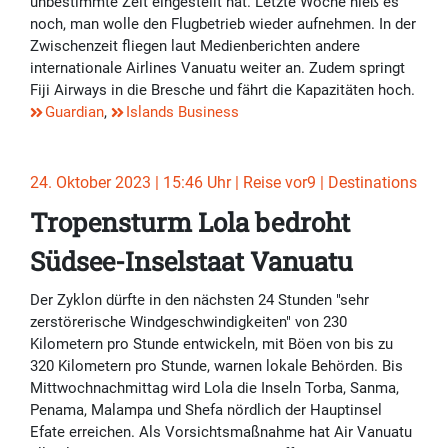
unbestimmte Zeit eingestellt hat. Letzte Woche hieß es
noch, man wolle den Flugbetrieb wieder aufnehmen. In der
Zwischenzeit fliegen laut Medienberichten andere
internationale Airlines Vanuatu weiter an. Zudem springt
Fiji Airways in die Bresche und fährt die Kapazitäten hoch.
Guardian
,
Islands Business
24. Oktober 2023 | 15:46 Uhr | Reise vor9 | Destinations
Tropensturm Lola bedroht
Südsee-Inselstaat Vanuatu
Der Zyklon dürfte in den nächsten 24 Stunden "sehr
zerstörerische Windgeschwindigkeiten" von 230
Kilometern pro Stunde entwickeln, mit Böen von bis zu
320 Kilometern pro Stunde, warnen lokale Behörden. Bis
Mittwochnachmittag wird Lola die Inseln Torba, Sanma,
Penama, Malampa und Shefa nördlich der Hauptinsel
Efate erreichen. Als Vorsichtsmaßnahme hat Air Vanuatu