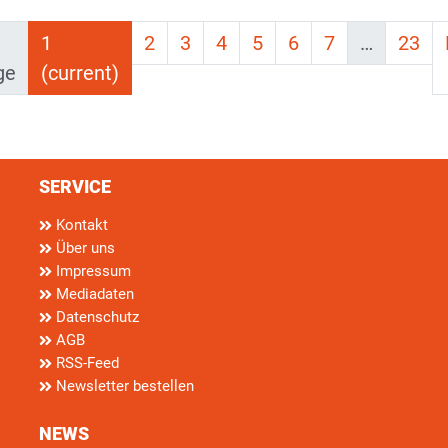
1
2
3
4
5
6
7
…
23
ge
(current)
SERVICE
Kontakt
Über uns
Impressum
Mediadaten
Datenschutz
AGB
RSS-Feed
Newsletter bestellen
NEWS