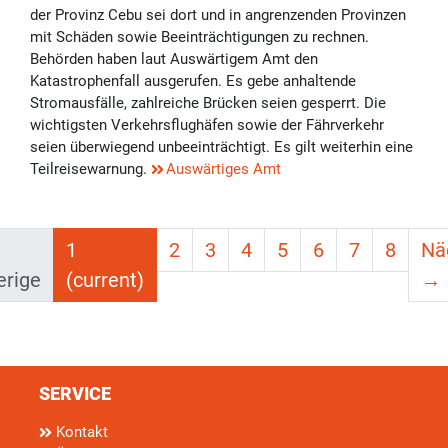
der Provinz Cebu sei dort und in angrenzenden Provinzen
mit Schäden sowie Beeinträchtigungen zu rechnen.
Behörden haben laut Auswärtigem Amt den
Katastrophenfall ausgerufen. Es gebe anhaltende
Stromausfälle, zahlreiche Brücken seien gesperrt. Die
wichtigsten Verkehrsflughäfen sowie der Fährverkehr
seien überwiegend unbeeinträchtigt. Es gilt weiterhin eine
Teilreisewarnung.
Auswärtiges Amt
1
2
3
4
5
6
7
8
Nä
erige
(current)
→
SERVICE
Kontakt