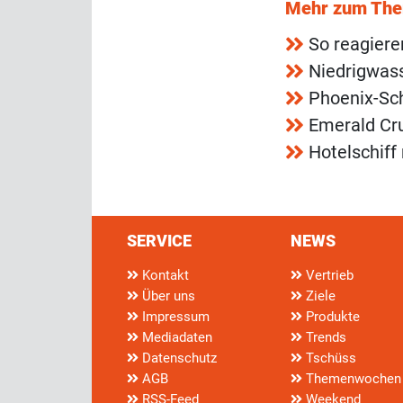
Mehr zum Th
So reagiere
Niedrigwass
Phoenix-Sch
Emerald Cru
Hotelschiff
SERVICE
NEWS
Kontakt
Vertrieb
Über uns
Ziele
Impressum
Produkte
Mediadaten
Trends
Datenschutz
Tschüss
AGB
Themenwochen
RSS-Feed
Weekend