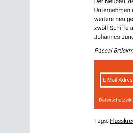
Der Neubau, de
Unternehmen au
weitere neu ge
zwölf Schiffe 
Johannes Jungw
Pascal Brück
E-Mail Adres
Datenschutzerk
Tags:
Flusskre