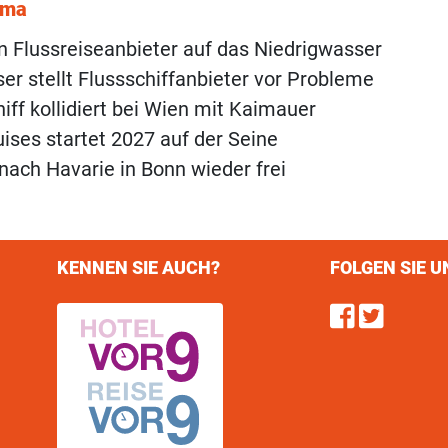
ema
n Flussreiseanbieter auf das Niedrigwasser
er stellt Flussschiffanbieter vor Probleme
iff kollidiert bei Wien mit Kaimauer
ises startet 2027 auf der Seine
 nach Havarie in Bonn wieder frei
KENNEN SIE AUCH?
FOLGEN SIE U
Find u
Follo