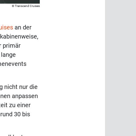
Transcend Cruises
uises
an der
 kabinenweise,
r primär
 lange
rmenevents
 nicht nur die
binen anpassen
eit zu einer
rund 30 bis