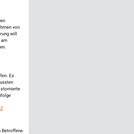
den
nahmen von
rung will
l am
en.
fen. Es
mussten
stornierte
ufolge
NZ
n Betroffene