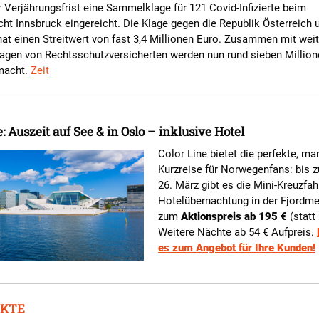
r Verjährungsfrist eine Sammelklage für 121 Covid-Infizierte beim
ht Innsbruck eingereicht. Die Klage gegen die Republik Österreich 
hat einen Streitwert von fast 3,4 Millionen Euro. Zusammen mit wei
lagen von Rechtsschutzversicherten werden nun rund sieben Millio
macht.
Zeit
e: Auszeit auf See & in Oslo – inklusive Hotel
Color Line bietet die perfekte, ma
Kurzreise für Norwegenfans: bis 
26. März gibt es die Mini-Kreuzfahr
Hotelübernachtung in der Fjordme
zum
Aktionspreis ab 195 €
(statt 
Weitere Nächte ab 54 € Aufpreis.
es zum Angebot für Ihre Kunden!
KTE