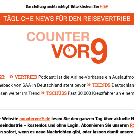
Darstellung nicht richtig? Bitte klicken Sie
HIER
TÄGLICHE NEWS FÜR DEN REISEVERTRIEB
»
23:
VERTRIEB
Podcast: Ist die Airline-Vorkasse ein Auslaufm
»
TRENDS
eback von SAA in Deutschland steht bevor
Deutschlan
»
TSCHÜSS
isen weiter im Trend
Fast 30.000 Kreuzfahrer an einem
r Website
countervor9.de
lesen Sie den ganzen Tag über aktuelle 
iseindustrie – kostenlos und ohne Login. Abonnieren Sie unseren
R
n sofort, wenn es neue Nachrichten gibt, oder lassen damit unsere