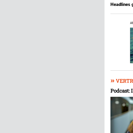
Headlines g
A
»
VERTR
Podcast: 