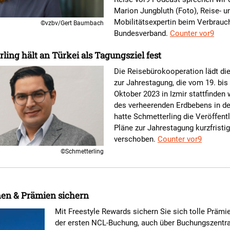
Marion Jungbluth (Foto), Reise- u
Mobilitätsexpertin beim Verbrauc
©vzbv/Gert Baumbach
Bundesverband.
Counter vor9
ling hält an Türkei als Tagungsziel fest
Die Reisebürokooperation lädt die
zur Jahrestagung, die vom 19. bis
Oktober 2023 in Izmir stattfinden
des verheerenden Erdbebens in de
hatte Schmetterling die Veröffent
Pläne zur Jahrestagung kurzfristig
verschoben.
Counter vor9
©Schmetterling
en & Prämien sichern
Mit Freestyle Rewards sichern Sie sich tolle Prämi
der ersten NCL-Buchung, auch über Buchungszentr