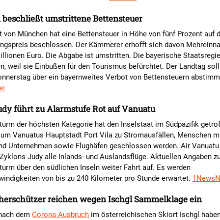
beschließt umstrittene Bettensteuer
t von München hat eine Bettensteuer in Höhe von fünf Prozent auf 
ngspreis beschlossen. Der Kämmerer erhofft sich davon Mehrein
illionen Euro. Die Abgabe ist umstritten. Die bayerische Staatsregie
en, weil sie Einbußen für den Tourismus befürchtet. Der Landtag sol
onnerstag über ein bayernweites Verbot von Bettensteuern abstimm
he
dy führt zu Alarmstufe Rot auf Vanuatu
turm der höchsten Kategorie hat den Inselstaat im Südpazifik getrof
 um Vanuatus Hauptstadt Port Vila zu Stromausfällen, Menschen 
und Unternehmen sowie Flughäfen geschlossen werden. Air Vanuatu 
Zyklons Judy alle Inlands- und Auslandsflüge. Aktuellen Angaben z
urm über den südlichen Inseln weiter Fahrt auf. Es werden
indigkeiten von bis zu 240 Kilometer pro Stunde erwartet.
1News
herschützer reichen wegen Ischgl Sammelklage ein
 nach dem
Corona-Ausbruch
im österreichischen Skiort Ischgl habe