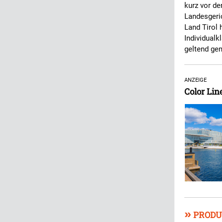
kurz vor de
Landesgeric
Land Tirol 
Individualk
geltend ge
ANZEIGE
Color Lin
»
PRODU