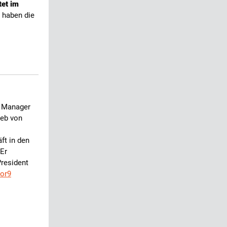
tet im
 haben die
s Manager
ieb von
ft in den
 Er
President
vor9