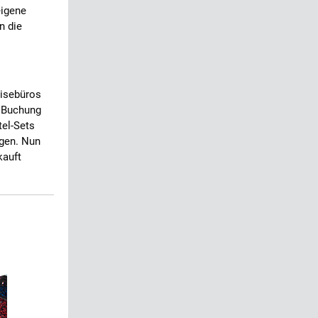
eigene
n die
isebüros
e Buchung
el-Sets
igen. Nun
kauft