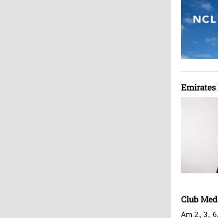
Emirates 
Club Med 
Am 2., 3., 