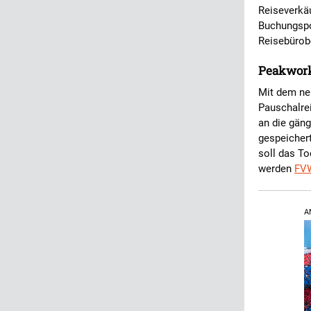
Reiseverkäu
Buchungspor
Reisebürob
Peakwork 
Mit dem ne
Pauschalrei
an die gän
gespeicher
soll das T
werden
FV
A