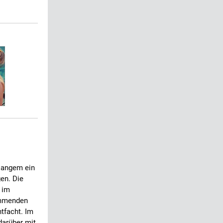
 langem ein
en. Die
 im
ommenden
tfacht. Im
darüber mit