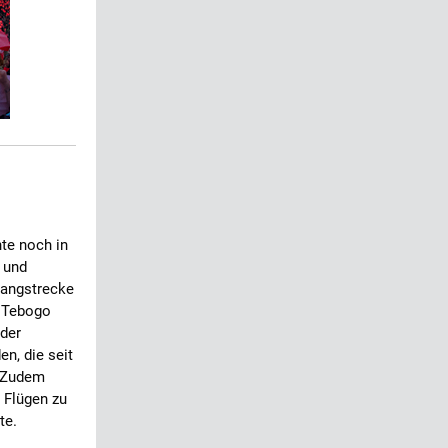
te noch in
 und
Langstrecke
f Tebogo
 der
n, die seit
. Zudem
 Flügen zu
te.