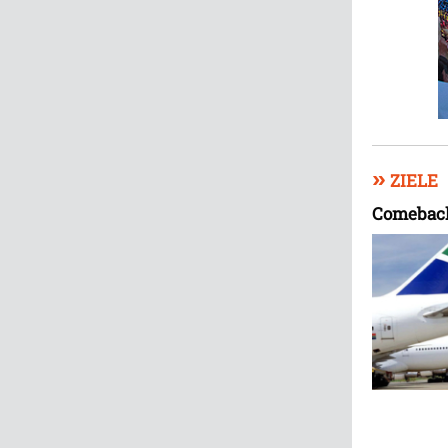
»
ZIELE
Comeback