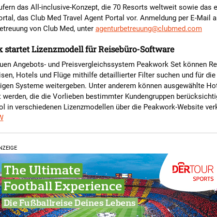
fern das All-inclusive-Konzept, die 70 Resorts weltweit sowie das 
tal, das Club Med Travel Agent Portal vor. Anmeldung per E-Mail a
etreuung von Club Med, unter
agenturbetreuung@clubmed.com
startet Lizenzmodell für Reisebüro-Software
uen Angebots- und Preisvergleichssystem Peakwork Set können Re
sen, Hotels und Flüge mithilfe detaillierter Filter suchen und für di
gigen Systeme weitergeben. Unter anderem können ausgewählte Hot
t werden, die die Vorlieben bestimmter Kundengruppen berücksicht
ool in verschiedenen Lizenzmodellen über die Peakwork-Website ver
W
NZEIGE