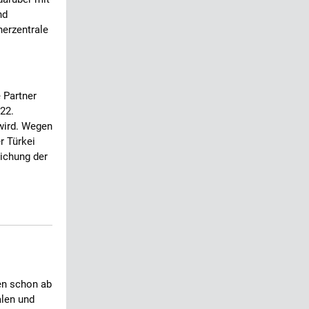
nd
herzentrale
 Partner
 22.
 wird. Wegen
r Türkei
lichung der
en schon ab
alen und