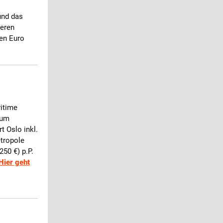
und das
teren
nen Euro
ritime
zum
t Oslo inkl.
tropole
250 €) p.P.
Hier geht