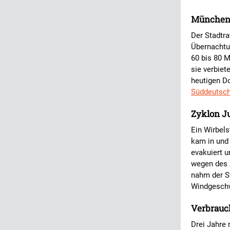
München 
Der Stadtra
Übernachtu
60 bis 80 M
sie verbiet
heutigen D
Süddeutsc
Zyklon Ju
Ein Wirbels
kam in und
evakuiert 
wegen des 
nahm der St
Windgeschw
Verbrauc
Drei Jahre