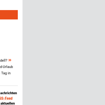
»
odell?
d-Urlaub
 Tag in
Nachrichten
SS-Feed
 aktuellen