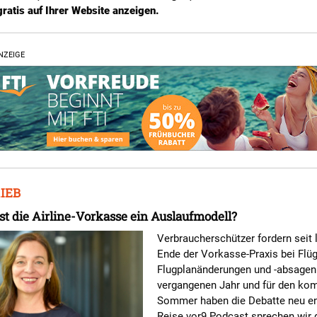
ratis auf Ihrer Website anzeigen.
NZEIGE
IEB
Ist die Airline-Vorkasse ein Auslaufmodell?
Verbraucherschützer fordern seit
Ende der Vorkasse-Praxis bei Flüg
Flugplanänderungen und -absagen
vergangenen Jahr und für den k
Sommer haben die Debatte neu en
Reise vor9 Podcast sprechen wir 