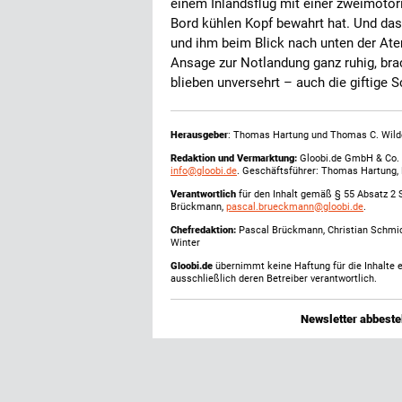
einem Inlandsflug mit einer zweimotor
Bord kühlen Kopf bewahrt hat. Und das
und ihm beim Blick nach unten der At
Ansage zur Notlandung ganz ruhig, bra
blieben unversehrt – auch die giftige 
Herausgeber
: Thomas Hartung und Thomas C. Wild
Redaktion und Vermarktung:
Gloobi.de GmbH & Co. 
info@gloobi.de
. Geschäftsführer: Thomas Hartung,
Verantwortlich
für den Inhalt gemäß § 55 Absatz 2 
Brückmann,
pascal.brueckmann@gloobi.de
.
Chefredaktion:
Pascal Brückmann, Christian Schmic
Winter
Gloobi.de
übernimmt keine Haftung für die Inhalte ex
ausschließlich deren Betreiber verantwortlich.
Newsletter abbestel