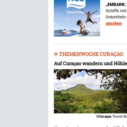
„EMBARK: 
Schiffe mit
Untertiteln
ansehen
»
THEMENWOCHE CURAÇAO
Auf Curaçao wandern und Höhl
©
Curaçao
Tourist B