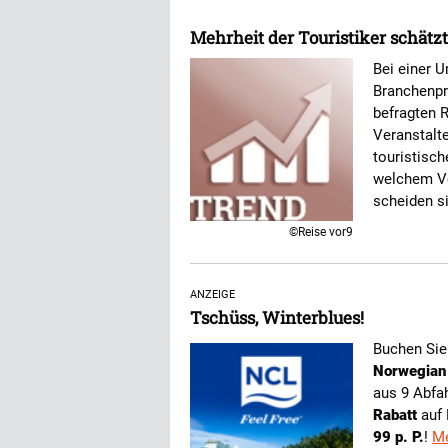
Mehrheit der Touristiker schätz
Bei einer U
Branchenpr
befragten R
Veranstalte
touristisch
welchem Ve
scheiden si
©Reise vor9
ANZEIGE
Tschüss, Winterblues!
Buchen Sie 
Norwegian 
aus 9 Abfa
Rabatt
auf 
99 p. P.
!
Me