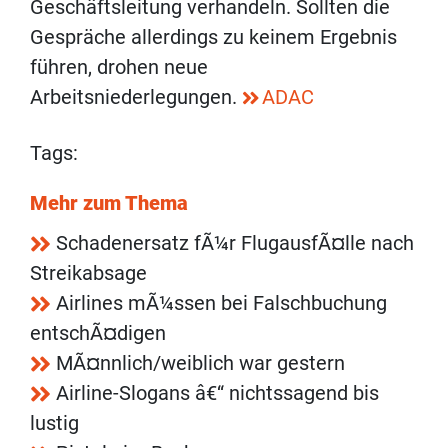
Geschäftsleitung verhandeln. Sollten die
Gespräche allerdings zu keinem Ergebnis
führen, drohen neue
Arbeitsniederlegungen.
ADAC
Tags:
Mehr zum Thema
Schadenersatz fÃ¼r FlugausfÃ¤lle nach
Streikabsage
Airlines mÃ¼ssen bei Falschbuchung
entschÃ¤digen
MÃ¤nnlich/weiblich war gestern
Airline-Slogans â€“ nichtssagend bis
lustig