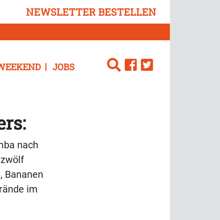
NEWSLETTER BESTELLEN
WEEKEND
JOBS
rs:
amba nach
 zwölf
n, Bananen
trände im