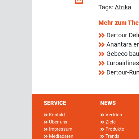
Tags:
Afrika
Mehr zum Th
Dertour Del
Anantara er
Gebeco bau
Euroairline
Dertour-Run
SERVICE
NEWS
Kontakt
Vertrieb
Über uns
Ziele
Impressum
Produkte
Mediadaten
Trends