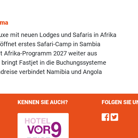
ema
uxe mit neuen Lodges und Safaris in Afrika
öffnet erstes Safari-Camp in Sambia
t Afrika-Programm 2027 weiter aus
s bringt Fastjet in die Buchungssysteme
dreise verbindet Namibia und Angola
KENNEN SIE AUCH?
FOLGEN SIE U
Find u
Follo