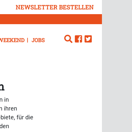
NEWSLETTER BESTELLEN
WEEKEND
JOBS
n
n in
n ihren
iete, für die
 den