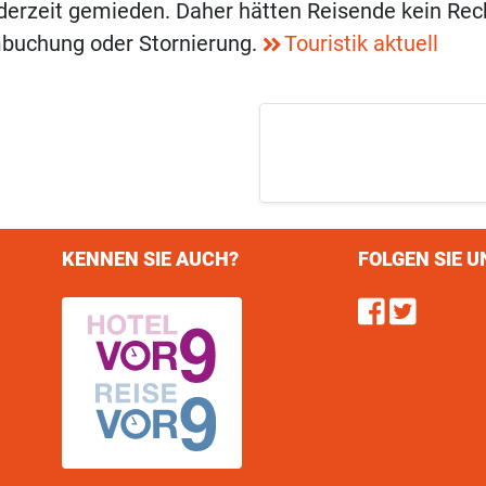
derzeit gemieden. Daher hätten Reisende kein Rec
buchung oder Stornierung.
Touristik aktuell
KENNEN SIE AUCH?
FOLGEN SIE U
Find u
Follo