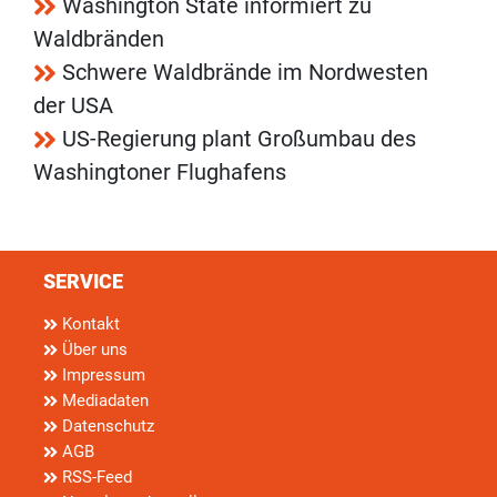
Washington State informiert zu
Waldbränden
Schwere Waldbrände im Nordwesten
der USA
US-Regierung plant Großumbau des
Washingtoner Flughafens
SERVICE
Kontakt
Über uns
Impressum
Mediadaten
Datenschutz
AGB
RSS-Feed