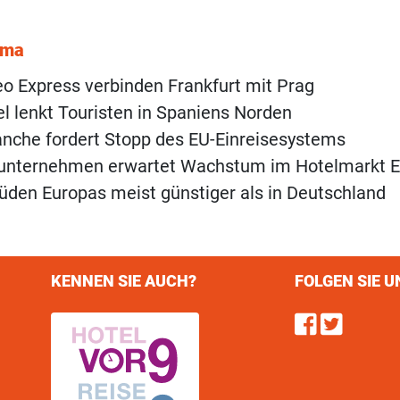
ema
o Express verbinden Frankfurt mit Prag
 lenkt Touristen in Spaniens Norden
anche fordert Stopp des EU-Einreisesystems
unternehmen erwartet Wachstum im Hotelmarkt 
üden Europas meist günstiger als in Deutschland
KENNEN SIE AUCH?
FOLGEN SIE U
Find u
Follo