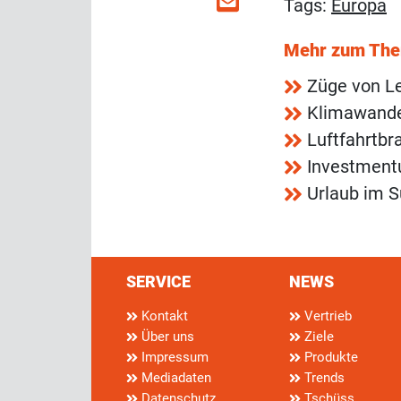
Tags:
Europa
Mehr zum Th
Züge von Le
Klimawandel
Luftfahrtbr
Investment
Urlaub im S
SERVICE
NEWS
Kontakt
Vertrieb
Über uns
Ziele
Impressum
Produkte
Mediadaten
Trends
Datenschutz
Tschüss