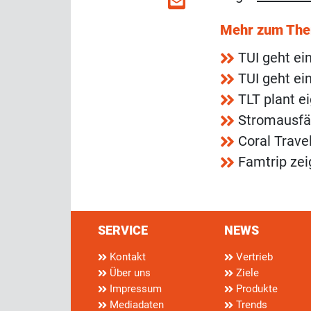
Mehr zum Th
TUI geht ei
TUI geht ei
TLT plant e
Stromausfäl
Coral Trave
Famtrip zei
SERVICE
NEWS
Kontakt
Vertrieb
Über uns
Ziele
Impressum
Produkte
Mediadaten
Trends