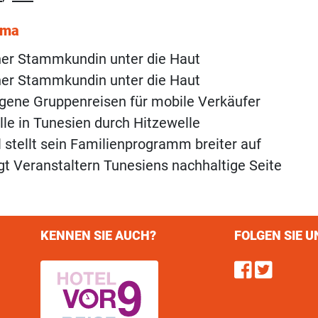
ema
ner Stammkundin unter die Haut
ner Stammkundin unter die Haut
igene Gruppenreisen für mobile Verkäufer
le in Tunesien durch Hitzewelle
l stellt sein Familienprogramm breiter auf
gt Veranstaltern Tunesiens nachhaltige Seite
KENNEN SIE AUCH?
FOLGEN SIE U
Find u
Follo