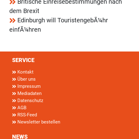
Britische Einreisebestimmungen nach
dem Brexit
Edinburgh will TouristengebÃ¼hr
einfÃ¼hren
SERVICE
Kontakt
Über uns
Impressum
Mediadaten
Datenschutz
AGB
RSS-Feed
Newsletter bestellen
NEWS