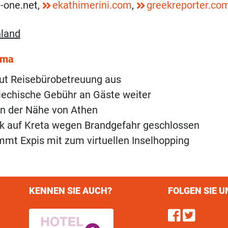
-one.net,
ekathimerini.com
,
greekreporter.co
nland
ema
ut Reisebürobetreuung aus
riechische Gebühr an Gäste weiter
in der Nähe von Athen
rk auf Kreta wegen Brandgefahr geschlossen
mmt Expis mit zum virtuellen Inselhopping
KENNEN SIE AUCH?
FOLGEN SIE U
Find u
Follo