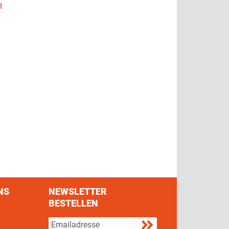
m
NS
NEWSLETTER
BESTELLEN
s on Facebook
w us on Twitter